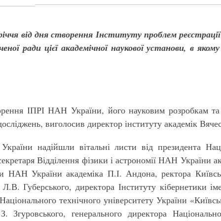
0-річчя від дня створення Інституту проблем реєстраці
ченої ради цієї академічної наукової установи, в яком
ворення ІПРІ НАН України, його науковим розробкам т
осліджень, виголосив директор інституту академік Вяче
країни надійшли вітальні листи від президента Наці
секретаря Відділення фізики і астрономії НАН України а
и НАН України академіка П.І. Андона, ректора Київсь
 Л.В. Губерського, директора Інституту кібернетики 
а Національного технічного університету України «Київсь
З. Згуровського, генерального директора Національно