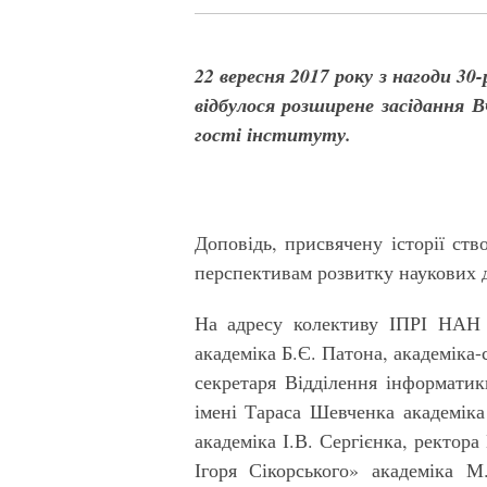
22 вересня 2017 року з нагоди 3
відбулося розширене засідання В
гості інституту.
Доповідь, присвячену історії ст
перспективам розвитку наукових д
На адресу колективу ІПРІ НАН У
академіка Б.Є. Патона, академіка-
секретаря Відділення інформатик
імені Тараса Шевченка академіка
академіка І.В. Сергієнка, ректор
Ігоря Сікорського» академіка М.