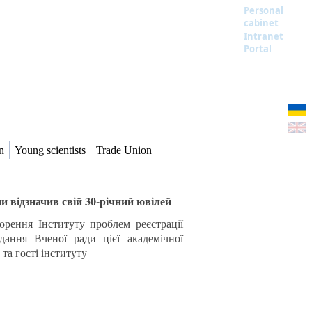
Personal
cabinet
Intranet
Portal
n
Young scientists
Trade Union
и відзначив свій 30-річний ювілей
орення Інституту проблем реєстрації
дання Вченої ради цієї академічної
та гості інституту