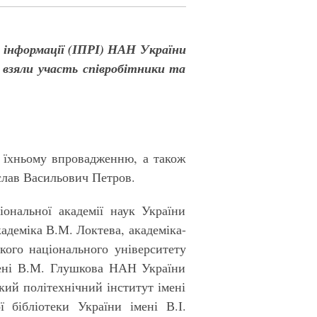
ї інформації (ІПРІ) НАН України
у взяли участь співробітники та
а їхньому впровадженню, а також
слав Васильович Петров.
ональної академії наук України
кадеміка В.М. Локтева, академіка-
кого національного університету
імені В.М. Глушкова НАН України
кий політехнічний інститут імені
ї бібліотеки України імені В.І.