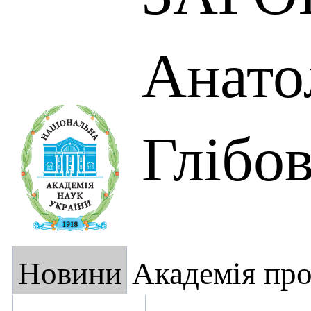
Анато
Глібо
Новини
Академія пр