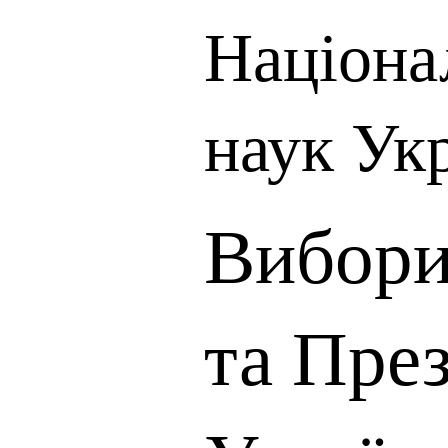
Націона
наук Ук
Вибори
та Пре