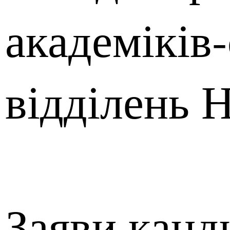
академіків-
відділень 
Заяви канд