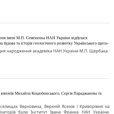
орення імені М.П. Семененка НАН України відбулася
а будова та історія геологічного розвитку Українського щита»
д дня народження академіка НАН України М.П. Щербака
о ювілеїв Михайла Коцюбинського, Сергія Параджанова та
 селищах Верховина, Верхній Ясенів і Криворівня на
ізаторів були Інститут Івана Франка НАН України,