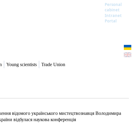
Personal
cabinet
Intranet
Portal
n
Young scientists
Trade Union
дження відомого українського мистецтвознавця Володимира
раїни відбулася наукова конференція