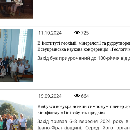
11.10.2024
725
В Інституті геохімії, мінералогії та рудоутв
Всеукраїнська наукова конференція «Геологічн
Захід був приурочений до 100-річчя ві
19.09.2024
664
Відбувся всеукраїнський симпозіум-пленер д
кінофільму «Тіні забутих предків»
Захід тривав 6–8 вересня 2024 року в
Івано-Франківщині. Серед його орган